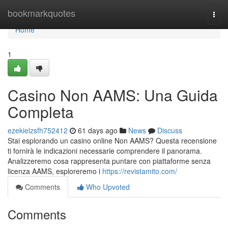
Home
bookmarkquotes
Togg
navi
Home
1
Casino Non AAMS: Una Guida
Completa
ezekielzsfh752412
61 days ago
News
Discuss
Stai esplorando un casino online Non AAMS? Questa recensione
ti fornirà le indicazioni necessarie comprendere il panorama.
Analizzeremo cosa rappresenta puntare con piattaforme senza
licenza AAMS, esploreremo i
https://revistamito.com/
Comments
Who Upvoted
Comments