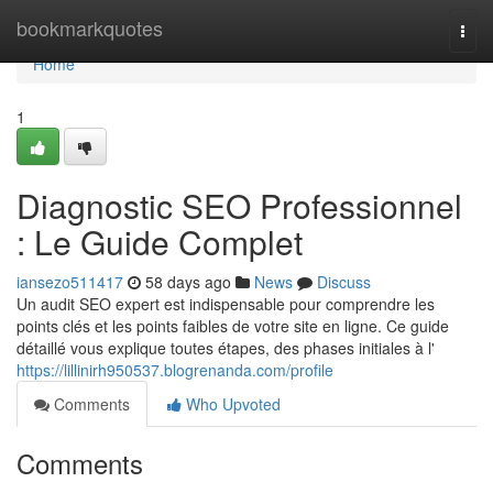
Home
bookmarkquotes
Togg
navi
Home
1
Diagnostic SEO Professionnel
: Le Guide Complet
iansezo511417
58 days ago
News
Discuss
Un audit SEO expert est indispensable pour comprendre les
points clés et les points faibles de votre site en ligne. Ce guide
détaillé vous explique toutes étapes, des phases initiales à l'
https://lillinirh950537.blogrenanda.com/profile
Comments
Who Upvoted
Comments