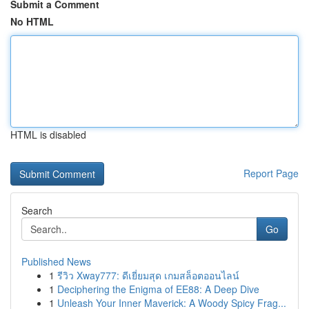
Submit a Comment
No HTML
HTML is disabled
Report Page
Search
Go
Published News
1
รีวิว Xway777: ดีเยี่ยมสุด เกมสล็อตออนไลน์
1
Deciphering the Enigma of EE88: A Deep Dive
1
Unleash Your Inner Maverick: A Woody Spicy Frag...