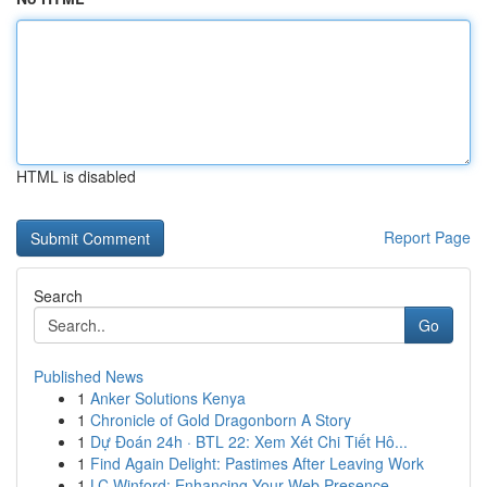
HTML is disabled
Report Page
Search
Go
Published News
1
Anker Solutions Kenya
1
Chronicle of Gold Dragonborn A Story
1
Dự Đoán 24h · BTL 22: Xem Xét Chi Tiết Hô...
1
Find Again Delight: Pastimes After Leaving Work
1
LC Winford: Enhancing Your Web Presence