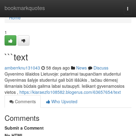
Home
bookmarkquotes
Togg
navi
Home
1
```text
amberrknu131043
58 days ago
News
Discuss
Gyvenimo išlaidos Lietuvoje: patarimai taupančiam studentui
Gyvenimas šalyje studentui gali būti iššūkis , tačiau dėmesį
išmaniais būdais galima labai sutaupyti. Ieškant gyvenamosios
vietos ,
https://kiaraezfo108582.blogerus.com/63657654/text
Comments
Who Upvoted
Comments
Submit a Comment
No HTML