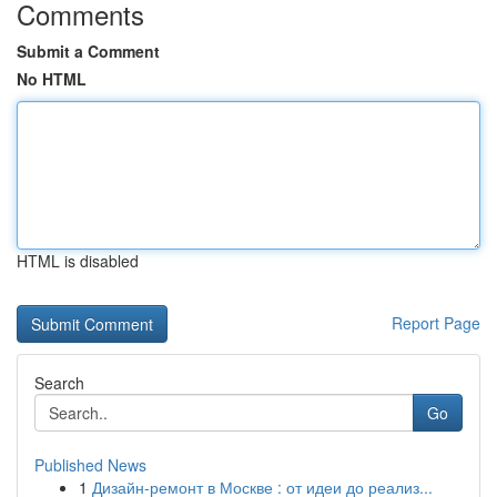
Comments
Submit a Comment
No HTML
HTML is disabled
Report Page
Search
Go
Published News
1
Дизайн-ремонт в Москве : от идеи до реализ...