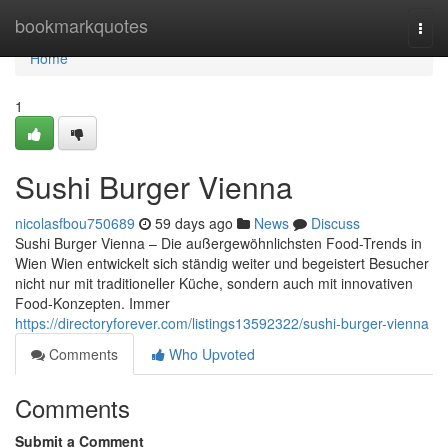
Home
bookmarkquotes
Togg
navi
Home
1
Sushi Burger Vienna
nicolasfbou750689
59 days ago
News
Discuss
Sushi Burger Vienna – Die außergewöhnlichsten Food-Trends in
Wien Wien entwickelt sich ständig weiter und begeistert Besucher
nicht nur mit traditioneller Küche, sondern auch mit innovativen
Food-Konzepten. Immer
https://directoryforever.com/listings13592322/sushi-burger-vienna
Comments
Who Upvoted
Comments
Submit a Comment