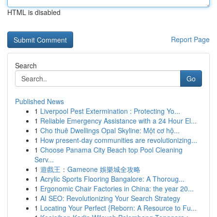
HTML is disabled
Report Page
Search
Go
Published News
1
Liverpool Pest Extermination : Protecting Yo...
1
Reliable Emergency Assistance with a 24 Hour El...
1
Cho thuê Dwellings Opal Skyline: Một cơ hộ...
1
How present-day communities are revolutionizing...
1
Choose Panama City Beach top Pool Cleaning
Serv...
1
遊戲王：Gameone 娛樂城全攻略
1
Acrylic Sports Flooring Bangalore: A Thoroug...
1
Ergonomic Chair Factories in China: the year 20...
1
AI SEO: Revolutionizing Your Search Strategy
1
Locating Your Perfect {Reborn: A Resource to Fu...