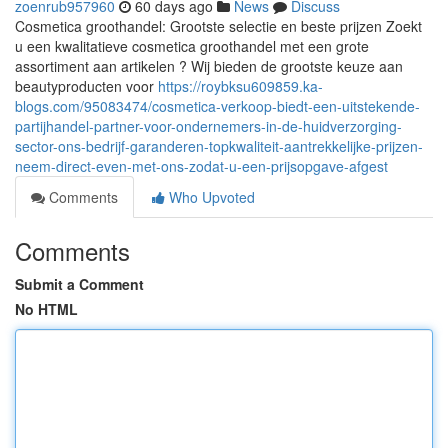
zoenrub957960
60 days ago
News
Discuss
Cosmetica groothandel: Grootste selectie en beste prijzen Zoekt
u een kwalitatieve cosmetica groothandel met een grote
assortiment aan artikelen ? Wij bieden de grootste keuze aan
beautyproducten voor
https://roybksu609859.ka-
blogs.com/95083474/cosmetica-verkoop-biedt-een-uitstekende-
partijhandel-partner-voor-ondernemers-in-de-huidverzorging-
sector-ons-bedrijf-garanderen-topkwaliteit-aantrekkelijke-prijzen-
neem-direct-even-met-ons-zodat-u-een-prijsopgave-afgest
Comments
Who Upvoted
Comments
Submit a Comment
No HTML