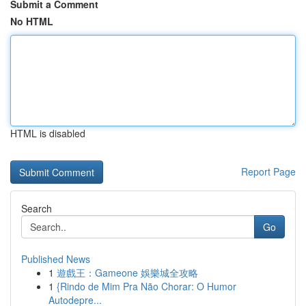
Submit a Comment
No HTML
HTML is disabled
Report Page
Search
Go
Published News
1
遊戲王：Gameone 娛樂城全攻略
1
{Rindo de Mim Pra Não Chorar: O Humor
Autodepre...