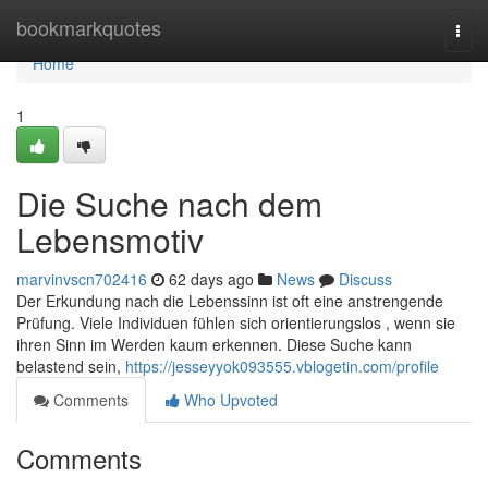
Home
bookmarkquotes
Togg
navi
Home
1
Die Suche nach dem
Lebensmotiv
marvinvscn702416
62 days ago
News
Discuss
Der Erkundung nach die Lebenssinn ist oft eine anstrengende
Prüfung. Viele Individuen fühlen sich orientierungslos , wenn sie
ihren Sinn im Werden kaum erkennen. Diese Suche kann
belastend sein,
https://jesseyyok093555.vblogetin.com/profile
Comments
Who Upvoted
Comments