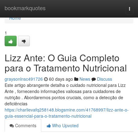
Home
bookmarkquotes
Togg
navi
Home
1
Lizz Ante: O Guia Completo
para o Tratamento Nutricional
graysonlnsc491726
60 days ago
News
Discuss
Este artigo abrangente detalha o cuidado nutricional para Lizz
Ante , fornecendo informações valiosas para cuidadores de
nutrição . Abordaremos pontos cruciais, como a detecção de
deficiências
https://charlievafq258148.blogsmine.com/41768997/lizz-ante-o-
guia-essencial-para-o-tratamento-nutricional
Comments
Who Upvoted