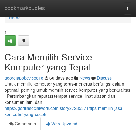
Home
bookmarkquotes
Togg
navi
Home
1
Cara Memilih Service
Komputer yang Tepat
georgiapbbe758818
60 days ago
News
Discuss
Untuk memiliki komputer yang terus-menerus berfungsi dalam
optimal, penting untuk memilih service komputer yang berkualitas
. Pertimbangkan reputasi tempat service, lihat ulasan dari
konsumen lain, dan
https://gorillasocialwork.com/story27285371/tips-memilih-jasa-
komputer-yang-cocok
Comments
Who Upvoted