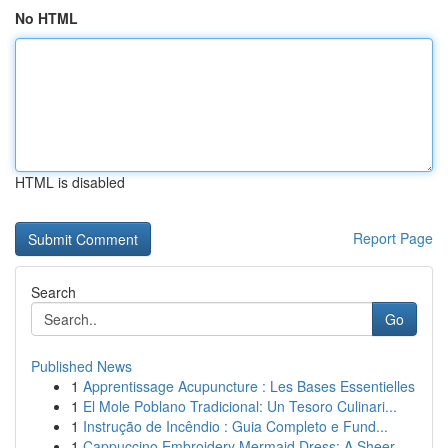
No HTML
HTML is disabled
Report Page
Search
Go
Published News
1
Apprentissage Acupuncture : Les Bases Essentielles
1
El Mole Poblano Tradicional: Un Tesoro Culinari...
1
Instrução de Incêndio : Guia Completo e Fund...
1
Cappuccino Embroidery Mermaid Dress: A Sheer