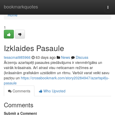
Home
bookmarkquotes
Togg
navi
Home
1
Izklaides Pasaule
tesscmai985966
63 days ago
News
Discuss
Ārzemju azartspēļi pasaules piedāvājums ir vienmērīgāks un
vairāk krāsainais. Arī atrast visu neticamam režīmes ar
{krāsainām grafiskām uzstādēm un ritmu. Varbūt varat veikt savu
paziņu un
https://crossbookmark.com/story20284947/azartspēļu-
pasaule
Comments
Who Upvoted
Comments
Submit a Comment