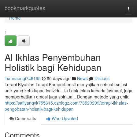
Home
bookmarkquotes
Togg
navi
Home
1
Al Ikhlas Penyembuhan
Holistik bagi Kehidupan
ihannaongi746195
60 days ago
News
Discuss
Terapi Kiyahlas Terapi Komprehensif menyajikan sebuah solusi
unik yang kehidupan individu . Ia tidak fokus kepada jasmani, juga
memperhatikan emosi juga spiritual . Dengan metode yang unik,
https://safiyanqvk755615.ezblogz.com/73520299/terapi-ikhalas-
pengobatan-holistik-bagi-kehidupan
Comments
Who Upvoted
Comments