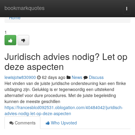
Home
bookmarkquotes
Togg
navi
Home
1
Juridisch advies nodig? Let op
deze aspecten
lewisjotw830900
62 days ago
News
Discuss
Het vinden van de juiste juridische ondersteuning kan een flinke
uitdaging zijn. Gelukkig is er tegenwoordig een uitstekend
alternatief voor dure procedures. Met de juiste begeleiding
kunnen de meeste geschillen
https://francesblcd092531.oblogation.com/40484042/juridisch-
advies-nodig-let-op-deze-aspecten
Comments
Who Upvoted