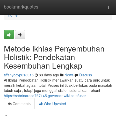
Home
bookmarkquotes
Togg
navi
Home
1
Metode Ikhlas Penyembuhan
Holistik: Pendekatan
Kesembuhan Lengkap
tiffanyecyp618315
63 days ago
News
Discuss
Al Ikhlas Pengobatan Holistik menawarkan suatu cara unik untuk
meraih kebahagiaan total. Proses ini tidak berfokus pada masalah
tubuh saja , tetapi juga menggali sisi emosional dan rohani
https://sabrinarocq767145.governor-wiki.com/user
Comments
Who Upvoted