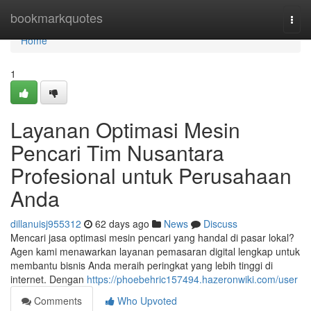
Home
bookmarkquotes
Togg
navi
Home
1
Layanan Optimasi Mesin
Pencari Tim Nusantara
Profesional untuk Perusahaan
Anda
dillanuisj955312
62 days ago
News
Discuss
Mencari jasa optimasi mesin pencari yang handal di pasar lokal?
Agen kami menawarkan layanan pemasaran digital lengkap untuk
membantu bisnis Anda meraih peringkat yang lebih tinggi di
internet. Dengan
https://phoebehric157494.hazeronwiki.com/user
Comments
Who Upvoted