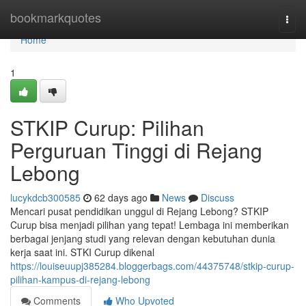
Home
bookmarkquotes
Togg
navi
Home
1
STKIP Curup: Pilihan
Perguruan Tinggi di Rejang
Lebong
lucykdcb300585
62 days ago
News
Discuss
Mencari pusat pendidikan unggul di Rejang Lebong? STKIP
Curup bisa menjadi pilihan yang tepat! Lembaga ini memberikan
berbagai jenjang studi yang relevan dengan kebutuhan dunia
kerja saat ini. STKI Curup dikenal
https://louiseuupj385284.bloggerbags.com/44375748/stkip-curup-
pilihan-kampus-di-rejang-lebong
Comments
Who Upvoted