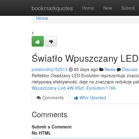
Home
bookmarkquotes
Home
New
Submit
Home
1
Światło Wpuszczany LED 
prestonifrq152513
65 days ago
News
Discuss
Reflektor Osadzany LED Evolution reprezentuje znaczą
nietypową efektywność, daje na znaczące redukcje pa
Wpuszczany-Led-4W-9Szt.-Evolution/1766
Comments
Who Upvoted
Comments
Submit a Comment
No HTML