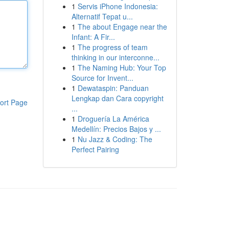
1
Servis iPhone Indonesia:
Alternatif Tepat u...
1
The about Engage near the
Infant: A Fir...
1
The progress of team
thinking in our interconne...
1
The Naming Hub: Your Top
Source for Invent...
1
Dewataspin: Panduan
Lengkap dan Cara copyright
ort Page
...
1
Droguería La América
Medellín: Precios Bajos y ...
1
Nu Jazz & Coding: The
Perfect Pairing