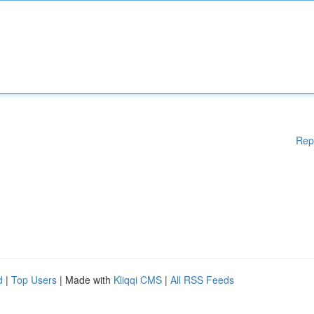
Rep
d
|
Top Users
| Made with
Kliqqi CMS
|
All RSS Feeds