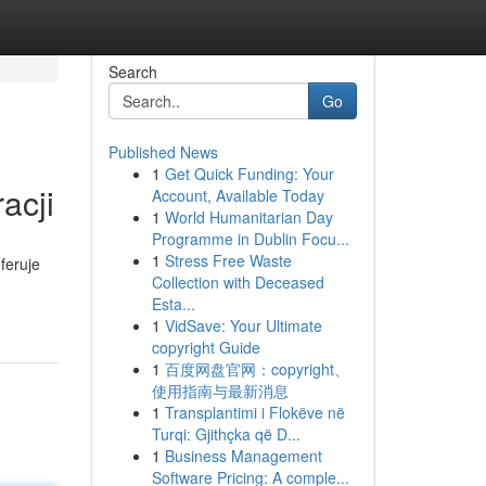
Search
Go
Published News
1
Get Quick Funding: Your
acji
Account, Available Today
1
World Humanitarian Day
Programme in Dublin Focu...
1
Stress Free Waste
feruje
Collection with Deceased
Esta...
1
VidSave: Your Ultimate
copyright Guide
1
百度网盘官网：copyright、
使用指南与最新消息
1
Transplantimi i Flokëve në
Turqi: Gjithçka që D...
1
Business Management
Software Pricing: A comple...