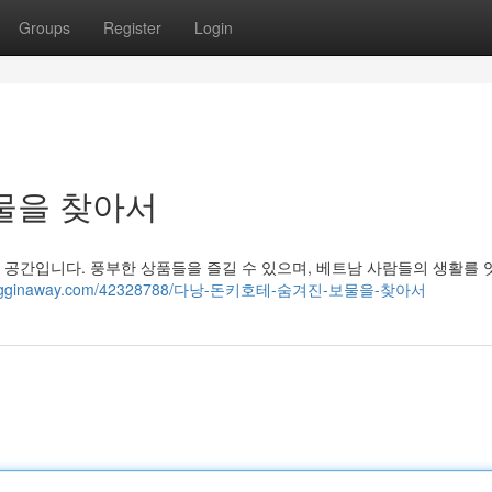
Groups
Register
Login
물을 찾아서
공간입니다. 풍부한 상품들을 즐길 수 있으며, 베트남 사람들의 생활를 
8.blogginaway.com/42328788/다낭-돈키호테-숨겨진-보물을-찾아서