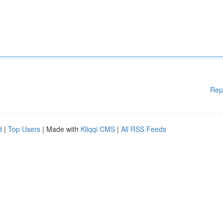
Rep
d
|
Top Users
| Made with
Kliqqi CMS
|
All RSS Feeds