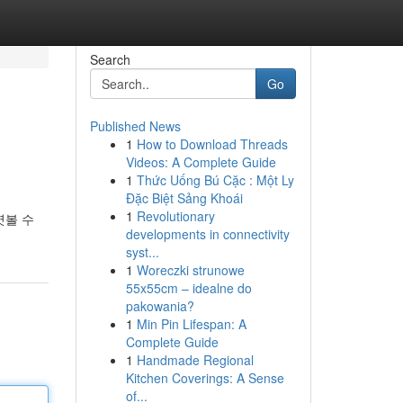
Search
Go
Published News
1
How to Download Threads
Videos: A Complete Guide
1
Thức Uống Bú Cặc : Một Ly
Đặc Biệt Sảng Khoái
1
Revolutionary
엿볼 수
developments in connectivity
syst...
1
Woreczki strunowe
55x55cm – idealne do
pakowania?
1
Min Pin Lifespan: A
Complete Guide
1
Handmade Regional
Kitchen Coverings: A Sense
of...