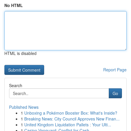
No HTML
HTML is disabled
Report Page
Search
Go
Published News
1
Unboxing a Pokémon Booster Box: What's Inside?
1
Breaking News: City Council Approves New Finan...
1
United Kingdom Liquidation Pallets : Your Ulti...
1
Casino Vanguard: Conflict for Cash