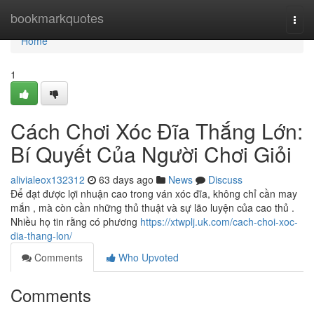
Home
bookmarkquotes
Togg
navi
Home
1
Cách Chơi Xóc Đĩa Thắng Lớn:
Bí Quyết Của Người Chơi Giỏi
alivialeox132312
63 days ago
News
Discuss
Để đạt được lợi nhuận cao trong ván xóc đĩa, không chỉ cần may
mắn , mà còn cần những thủ thuật và sự lão luyện của cao thủ .
Nhiều họ tin rằng có phương
https://xtwplj.uk.com/cach-choi-xoc-
dia-thang-lon/
Comments
Who Upvoted
Comments