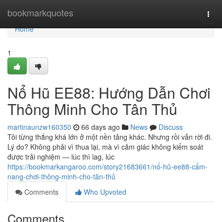
Home
bookmarkquotes
Togg
navi
Home
1
Nổ Hũ EE88: Hướng Dẫn Chơi
Thông Minh Cho Tân Thủ
martinaunzw160350
66 days ago
News
Discuss
Tôi từng thắng khá lớn ở một nền tảng khác. Nhưng rồi vẫn rời đi.
Lý do? Không phải vì thua lại, mà vì cảm giác không kiểm soát
được trải nghiệm — lúc thì lag, lúc
https://bookmarkangaroo.com/story21683661/nổ-hũ-ee88-cẩm-
nang-chơi-thông-minh-cho-tân-thủ
Comments
Who Upvoted
Comments