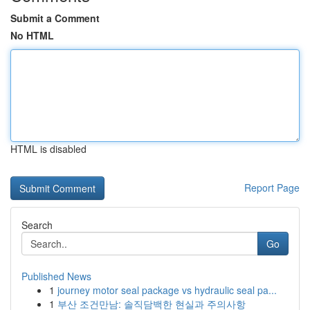
Submit a Comment
No HTML
HTML is disabled
Report Page
Search
Go
Published News
1
journey motor seal package vs hydraulic seal pa...
1
부산 조건만남: 솔직담백한 현실과 주의사항