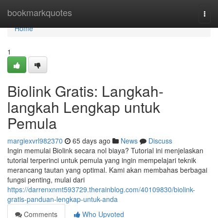
Home
bookmarkquotes
Togg
navi
Home
1
Biolink Gratis: Langkah-
langkah Lengkap untuk
Pemula
margiexvrl982370
65 days ago
News
Discuss
Ingin memulai Biolink secara nol biaya? Tutorial ini menjelaskan
tutorial terperinci untuk pemula yang ingin mempelajari teknik
merancang tautan yang optimal. Kami akan membahas berbagai
fungsi penting, mulai dari
https://darrenxnmt593729.therainblog.com/40109830/biolink-
gratis-panduan-lengkap-untuk-anda
Comments
Who Upvoted