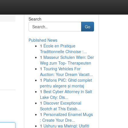
Search
Go
Published News
1
École en Pratique
Traditionnelle Chinoise :...
1
Masseur Schulen Wien: Der
Weg zum Top- Therapeuten
1
Touring Vehicles For
Auction: Your Dream Vacati...
1
Plafons PVC: Ghid complet
pentru alegere și montaj
1
Best Cyber Attorney in Salt
Lake City: Dis...
1
Discover Exceptional
Scotch at This Estab...
1
Personalized Enamel Mugs
: Create Your Dre...
1
Ushuru wa Mwingi: Utafiti