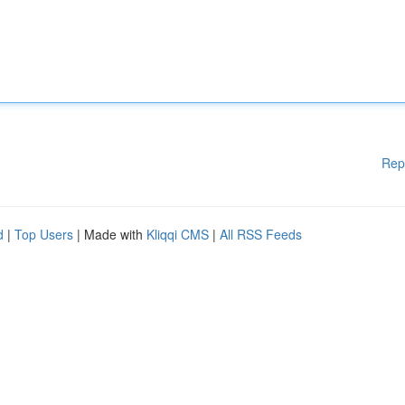
Rep
d
|
Top Users
| Made with
Kliqqi CMS
|
All RSS Feeds