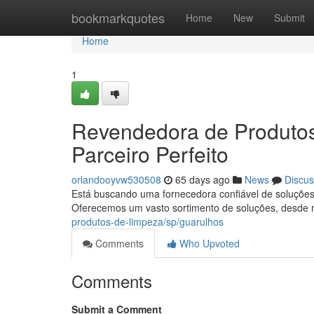
Home
bookmarkquotes
Home
New
Submit
Home
1
Revendedora de Produtos
Parceiro Perfeito
orlandooyvw530508
65 days ago
News
Discus
Está buscando uma fornecedora confiável de soluçõe
Oferecemos um vasto sortimento de soluções, desde m
produtos-de-limpeza/sp/guarulhos
Comments
Who Upvoted
Comments
Submit a Comment