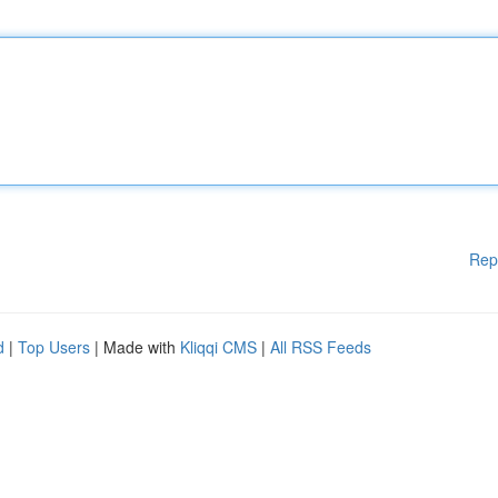
Rep
d
|
Top Users
| Made with
Kliqqi CMS
|
All RSS Feeds