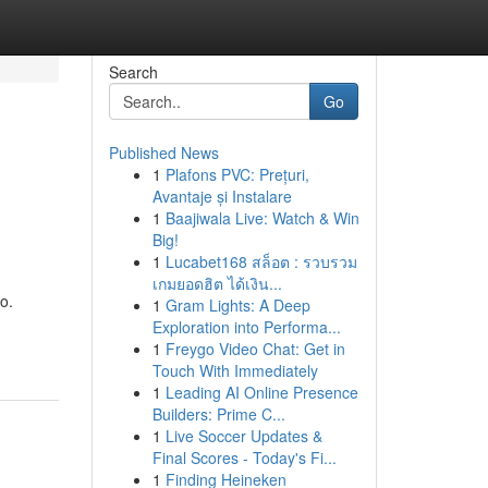
Search
Go
Published News
1
Plafons PVC: Prețuri,
Avantaje și Instalare
1
Baajiwala Live: Watch & Win
Big!
1
Lucabet168 สล็อต : รวบรวม
เกมยอดฮิต ได้เงิน...
o.
1
Gram Lights: A Deep
Exploration into Performa...
1
Freygo Video Chat: Get in
Touch With Immediately
1
Leading AI Online Presence
Builders: Prime C...
1
Live Soccer Updates &
Final Scores - Today's Fi...
1
Finding Heineken