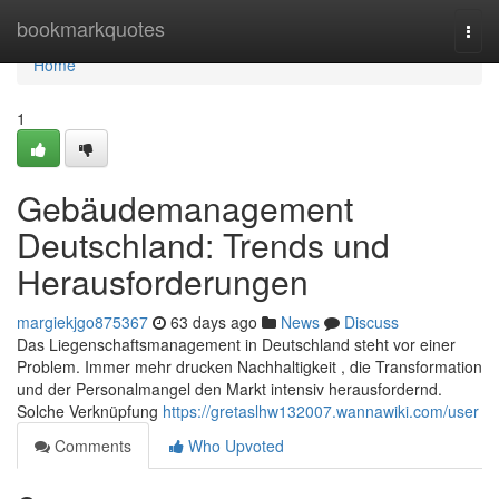
Home
bookmarkquotes
Togg
navi
Home
1
Gebäudemanagement
Deutschland: Trends und
Herausforderungen
margiekjgo875367
63 days ago
News
Discuss
Das Liegenschaftsmanagement in Deutschland steht vor einer
Problem. Immer mehr drucken Nachhaltigkeit , die Transformation
und der Personalmangel den Markt intensiv herausfordernd.
Solche Verknüpfung
https://gretaslhw132007.wannawiki.com/user
Comments
Who Upvoted