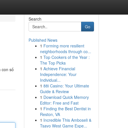
Search
Go
Published News
1
Forming more resilient
neighborhoods through co...
1
Top Cookers of the Year :
The Top Picks
1
Achieve Financial
n con số
Independence: Your
Individual...
1
88i Casino: Your Ultimate
Guide & Review
1
Download Quick Memory
Editor: Free and Fast
1
Finding the Best Dentist in
Reston, VA
1
Incredible This Amboseli &
Tsavo West Game Expe...