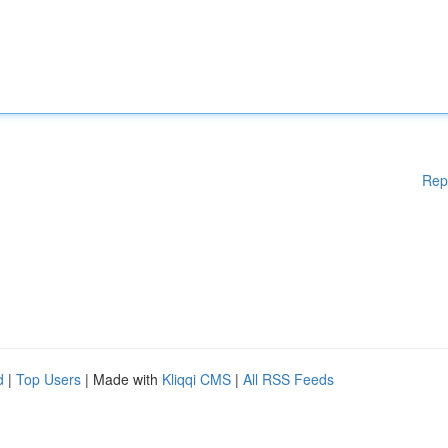
Rep
d
|
Top Users
| Made with
Kliqqi CMS
|
All RSS Feeds