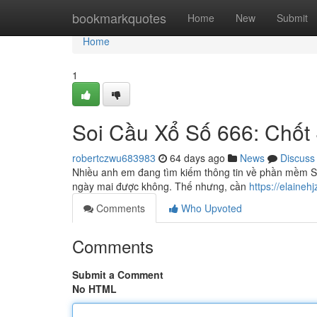
Home
bookmarkquotes
Home
New
Submit
Home
1
Soi Cầu Xổ Số 666: Chốt
robertczwu683983
64 days ago
News
Discuss
Nhiều anh em đang tìm kiếm thông tin về phần mềm So
ngày mai được không. Thế nhưng, cần
https://elaine
Comments
Who Upvoted
Comments
Submit a Comment
No HTML