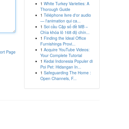
1
White Turkey Varieties: A
Thorough Guide
1
Téléphone livre d'or audio
— l'animation qui ca...
1
Soi cầu Cặp số đề MB –
Chìa khóa lô 168 độ chín...
1
Finding the Ideal Office
Furnishings Provi...
1
Acquire YouTube Videos:
ort Page
Your Complete Tutorial
1
Kedai Indonesia Populer di
Poi Pet: Hidangan In...
1
Safeguarding The Home :
Open Channels, F...