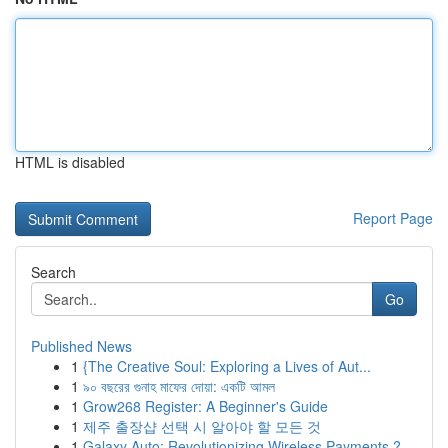
HTML is disabled
Report Page
Search
Go
Published News
1
{The Creative Soul: Exploring a Lives of Aut...
1
৯০ বছরের গুনাহ মাফের দোয়া: একটি আমল
1
Grow268 Register: A Beginner's Guide
1
제주 출장샵 선택 시 알아야 할 모든 것
1
Galaxy Auto: Revolutionizing Wireless Payments ?