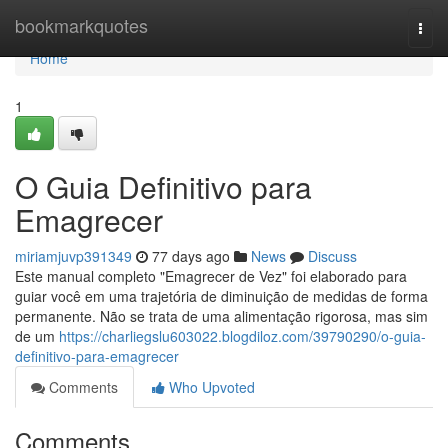
Home
bookmarkquotes
Togg
navi
Home
1
O Guia Definitivo para
Emagrecer
miriamjuvp391349
77 days ago
News
Discuss
Este manual completo "Emagrecer de Vez" foi elaborado para
guiar você em uma trajetória de diminuição de medidas de forma
permanente. Não se trata de uma alimentação rigorosa, mas sim
de um
https://charliegslu603022.blogdiloz.com/39790290/o-guia-
definitivo-para-emagrecer
Comments
Who Upvoted
Comments