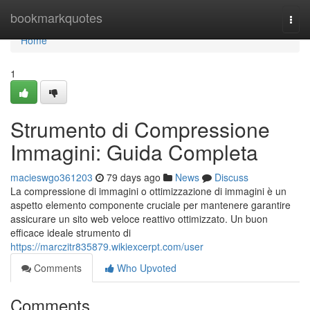
Home
bookmarkquotes
Togg
navi
Home
1
Strumento di Compressione
Immagini: Guida Completa
macieswgo361203
79 days ago
News
Discuss
La compressione di immagini o ottimizzazione di immagini è un
aspetto elemento componente cruciale per mantenere garantire
assicurare un sito web veloce reattivo ottimizzato. Un buon
efficace ideale strumento di
https://marczitr835879.wikiexcerpt.com/user
Comments
Who Upvoted
Comments