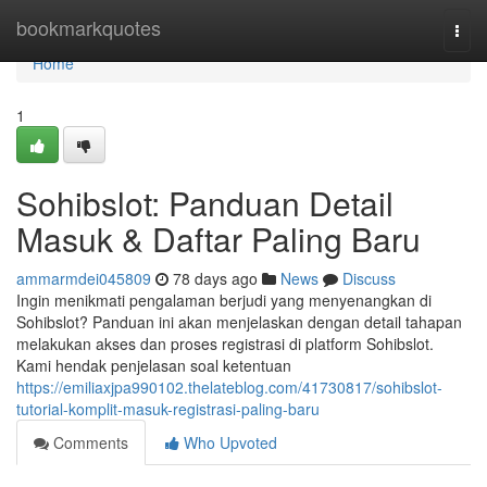
Home
bookmarkquotes
Togg
navi
Home
1
Sohibslot: Panduan Detail
Masuk & Daftar Paling Baru
ammarmdei045809
78 days ago
News
Discuss
Ingin menikmati pengalaman berjudi yang menyenangkan di
Sohibslot? Panduan ini akan menjelaskan dengan detail tahapan
melakukan akses dan proses registrasi di platform Sohibslot.
Kami hendak penjelasan soal ketentuan
https://emiliaxjpa990102.thelateblog.com/41730817/sohibslot-
tutorial-komplit-masuk-registrasi-paling-baru
Comments
Who Upvoted