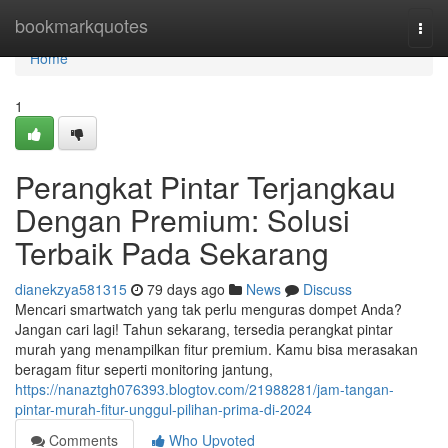
Home
bookmarkquotes
Togg
navi
Home
1
Perangkat Pintar Terjangkau
Dengan Premium: Solusi
Terbaik Pada Sekarang
dianekzya581315
79 days ago
News
Discuss
Mencari smartwatch yang tak perlu menguras dompet Anda?
Jangan cari lagi! Tahun sekarang, tersedia perangkat pintar
murah yang menampilkan fitur premium. Kamu bisa merasakan
beragam fitur seperti monitoring jantung,
https://nanaztgh076393.blogtov.com/21988281/jam-tangan-
pintar-murah-fitur-unggul-pilihan-prima-di-2024
Comments
Who Upvoted