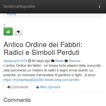
Home
bookmarkquotes
Togg
navi
Home
1
Antico Ordine dei Fabbri:
Radici e Simboli Perduti
tayaiyzq341574
80 days ago
News
Discuss
L'antico Ordine dei fabbri , un tempo forte pilastro delle comunità ,
cela sommerso un mistero di radici e segni ormai svaniti. Le
pratiche, un rinomato tramandate di genitore in figlio , si sono
https://mariyahtpqd222292.estate-blog.com/profile
Comments
Who Upvoted
Comments