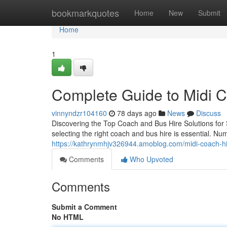
Home
bookmarkquotes
Home
New
Submit
Home
1
Complete Guide to Midi 
vinnyndzr104160
78 days ago
News
Discuss
Discovering the Top Coach and Bus Hire Solutions for 
selecting the right coach and bus hire is essential. Nu
https://kathrynmhjv326944.amoblog.com/midi-coach-hire
Comments
Who Upvoted
Comments
Submit a Comment
No HTML