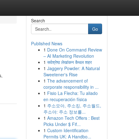
Search
Go
Published News
1
Done On Command Review
– AI Marketing Revolution
1
सर्वश्रेष्ठ लेखांकन कैथल शहर
1
Jaggery Powder: A Natural
Sweetener's Rise
s,
1
The advancement of
corporate responsibility in ...
1
Fisio La Flecha: Tu aliado
en recuperación física
1
주소모아, 주소킹, 주소월드,
주소야: 주소 정보를...
1
Amazon Tech Offers : Best
Picks Under $ Fif...
1
Custom Identification
Permits UK: A Handbo...