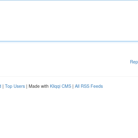
Rep
d
|
Top Users
| Made with
Kliqqi CMS
|
All RSS Feeds