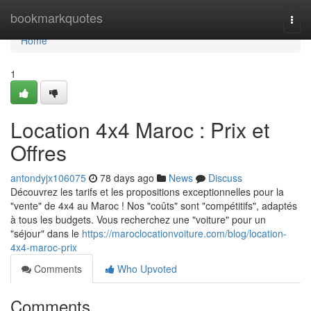
Home
bookmarkquotes
Togg
navi
Home
1
Location 4x4 Maroc : Prix et
Offres
antondyjx106075
78 days ago
News
Discuss
Découvrez les tarifs et les propositions exceptionnelles pour la
"vente" de 4x4 au Maroc ! Nos "coûts" sont "compétitifs", adaptés
à tous les budgets. Vous recherchez une "voiture" pour un
"séjour" dans le
https://maroclocationvoiture.com/blog/location-
4x4-maroc-prix
Comments
Who Upvoted
Comments