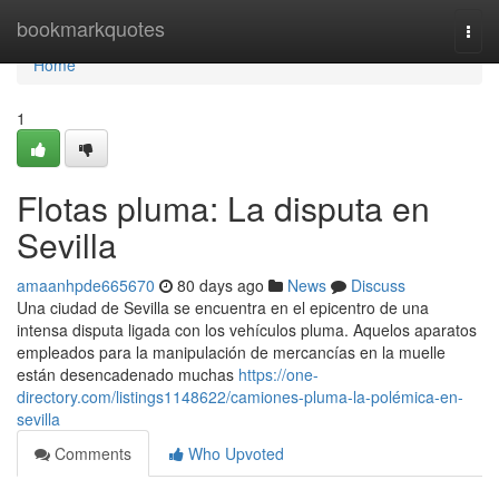
Home
bookmarkquotes
Togg
navi
Home
1
Flotas pluma: La disputa en
Sevilla
amaanhpde665670
80 days ago
News
Discuss
Una ciudad de Sevilla se encuentra en el epicentro de una
intensa disputa ligada con los vehículos pluma. Aquelos aparatos
empleados para la manipulación de mercancías en la muelle
están desencadenado muchas
https://one-
directory.com/listings1148622/camiones-pluma-la-polémica-en-
sevilla
Comments
Who Upvoted