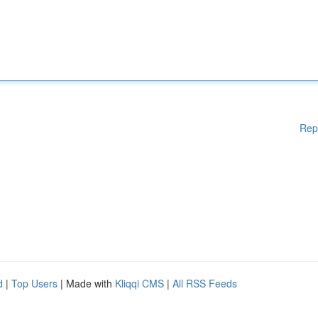
Rep
d
|
Top Users
| Made with
Kliqqi CMS
|
All RSS Feeds