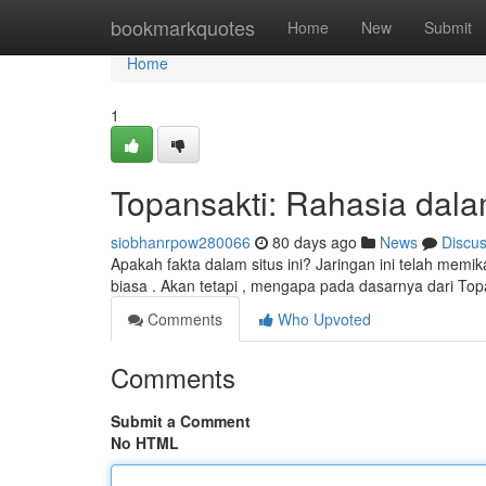
Home
bookmarkquotes
Home
New
Submit
Home
1
Topansakti: Rahasia dalam
siobhanrpow280066
80 days ago
News
Discu
Apakah fakta dalam situs ini? Jaringan ini telah memik
biasa . Akan tetapi , mengapa pada dasarnya dari To
Comments
Who Upvoted
Comments
Submit a Comment
No HTML