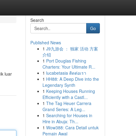
Search
Go
Published News
1
J9九游会 ： 独家 活动 方案
介绍
1
Port Douglas Fishing
Charters: Your Ultimate R...
1
lucabetasia ติดต่อเรา
ik luar
1
HH88: A Deep Dive into the
Legendary Synth
1
Keeping Houses Running
Efficiently with a Castl...
1
The Tag Heuer Carrera
Grand Series: A Leg...
1
Searching for Houses in
Hire in Abuja: Th...
1
Wow388: Cara Detail untuk
Pemain Awal