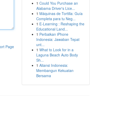
1
Could You Purchase an
Alabama Driver's Lice...
1
Máquinas de Tortilla: Guía
Completa para tu Neg...
1
E-Learning : Reshaping the
Educational Land...
1
Perbaikan iPhone
Indonesia: Jawaban Tepat
unt...
ort Page
1
What to Look for in a
Laguna Beach Auto Body
Sh...
1
Aliansi Indonesia:
Membangun Kekuatan
Bersama