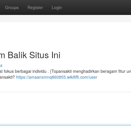
Groups
Register
Login
 Balik Situs Ini
ss
at fokus berbagai individu . {Topansakti menghadirkan beragam fitur un
pansakti?
https://amaanxmnq860855.wikififfi.com/user