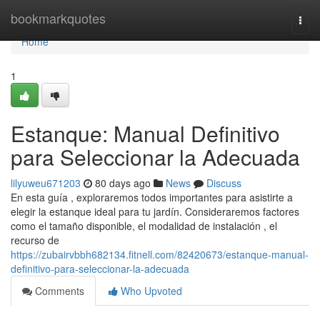
Home
bookmarkquotes
Togg
navi
Home
1
Estanque: Manual Definitivo
para Seleccionar la Adecuada
lilyuweu671203
80 days ago
News
Discuss
En esta guía , exploraremos todos importantes para asistirte a
elegir la estanque ideal para tu jardín. Consideraremos factores
como el tamaño disponible, el modalidad de instalación , el
recurso de
https://zubairvbbh682134.fitnell.com/82420673/estanque-manual-
definitivo-para-seleccionar-la-adecuada
Comments
Who Upvoted