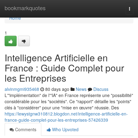
Home
bookmarkquotes
Togg
navi
Home
1
Intelligence Artificielle en
France : Guide Complet pour
les Entreprises
alvinmgmi935468
80 days ago
News
Discuss
L'"implémentation" de l'"IA" en France représente une "possibilité"
considérable pour les "sociétés". Ce "rapport" détaille les "points"
clés à "considérer" pour une "mise en œuvre" réussie. Des
https://lewystgnw310812.blogdon.net/intelligence-artificielle-en-
france-guide-complet-pour-les-entreprises-57426339
Comments
Who Upvoted