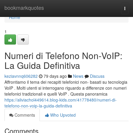
Home
bookmarkquotes
Togg
navi
Home
1
Numeri di Telefono Non-VoIP:
La Guida Definitiva
keziavnnq606282
79 days ago
News
Discuss
Affrontiamo il tema dei recapiti telefonici non- basati su tecnologia
VoIP . Molti utenti si interrogano riguardo a differenze con numeri
telefonici tradizionali e quelli VoIP . Questa panoramica
https://aliviachol449614.blog-kids.com/41778480/numeri-di-
telefono-non-voip-la-guida-definitiva
Comments
Who Upvoted
Comments