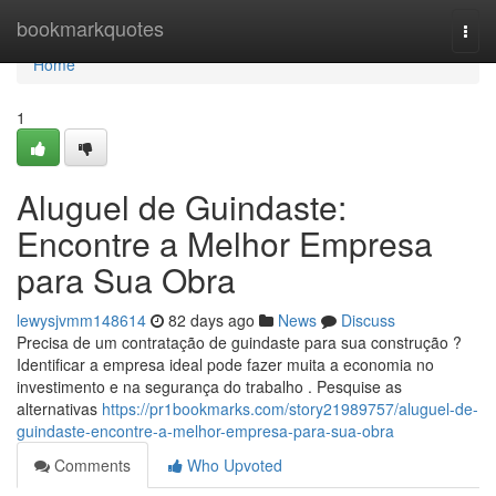
Home
bookmarkquotes
Togg
navi
Home
1
Aluguel de Guindaste:
Encontre a Melhor Empresa
para Sua Obra
lewysjvmm148614
82 days ago
News
Discuss
Precisa de um contratação de guindaste para sua construção ?
Identificar a empresa ideal pode fazer muita a economia no
investimento e na segurança do trabalho . Pesquise as
alternativas
https://pr1bookmarks.com/story21989757/aluguel-de-
guindaste-encontre-a-melhor-empresa-para-sua-obra
Comments
Who Upvoted