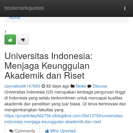
Home
bookmarkquotes
Togg
navi
Home
1
Universitas Indonesia:
Menjaga Keunggulan
Akademik dan Riset
zaynaboatk147663
82 days ago
News
Discuss
Universitas Indonesia (UI) merupakan lembaga perguruan tinggi
di Indonesia yang selalu berkomitmen untuk mencapai kualitas
akademik dan penelitian yang luar biasa. UI terus berinovasi dan
mengembangkan fakultas yang
https://junaidnlwy562756.elbloglibre.com/39413759/universitas-
indonesia-menjaga-keunggulan-akademik-dan-riset
Comments
Who Upvoted