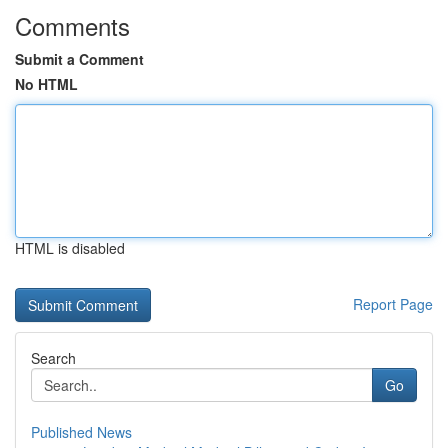
Comments
Submit a Comment
No HTML
HTML is disabled
Report Page
Search
Go
Published News