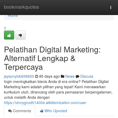
Home
bookmarkquotes
Togg
navi
Home
1
Pelatihan Digital Marketing:
Alternatif Lengkap &
Terpercaya
jaysonylvb658820
85 days ago
News
Discuss
Ingin meningkatkan bisnis Anda di era online? Pelatihan Digital
Marketing kami adalah pilihan yang tepat! Kami menawarkan
kurikulum utuh, dirancang oleh para pemasaran berpengalaman,
untuk melatih Anda dengan
https://vinnygnxd014004.wikiitemization.com/user
Comments
Who Upvoted