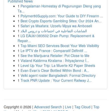
Published News
1
Pengalaman Homestay di Pegunungan Dieng yang
Ta...
1
Polymer80Supply.com: Your Guide to DIY Firearm ...
1
Best Crypto Esports Gambling Sites: Our 2024 An...
1
Safari ya Msafara: Uzoefu Mpya wa Amboseli
1
الشاشات التفاعلية في اجتماعات و دروس البلاد
1
LG EAU61383502 Drain Pump: Replacement &
Repair...
1
Top Miami SEO Services Boost Your Web Visibility
1
Le IPTV de France : Comparatif Définitif ...
1
See the Marijuana Retailer: Pot Close to Me
1
Vialand Kaldırma Kiralama : İhtiyaçlarınız İ...
1
Level Up Your Trip: La Muerte K2 Paper Sheets
1
Evan Evan’s Clear Bottled Within Bond : A...
1
Velki agent roster Bangladesh: Formal Directory
1
Track PNR Update : Your Current Railway J...
Copyright © 2026 |
Advanced Search
|
Live
|
Tag Cloud
|
Top