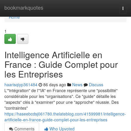
Home
bookmarkquotes
Togg
navi
Home
1
Intelligence Artificielle en
France : Guide Complet pour
les Entreprises
haarisqiyp361484
86 days ago
News
Discuss
L'"intégration" de l'"IA" en France représente une "possibilité"
considérable pour les "organisations". Ce "guide" détaille les
"aspects" clés à "examiner" pour une "approche" réussie. Des
"contraintes"
https://haseebcdsj061780.thelateblog.com/41599981/intelligence-
artificielle-en-france-guide-complet-pour-les-entreprises
Comments
Who Upvoted