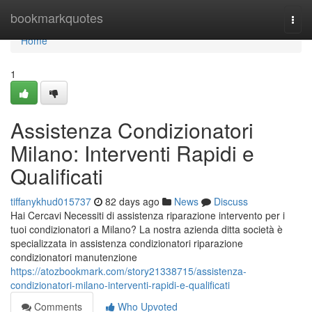
Home
bookmarkquotes
Togg
navi
Home
1
Assistenza Condizionatori
Milano: Interventi Rapidi e
Qualificati
tiffanykhud015737
82 days ago
News
Discuss
Hai Cercavi Necessiti di assistenza riparazione intervento per i
tuoi condizionatori a Milano? La nostra azienda ditta società è
specializzata in assistenza condizionatori riparazione
condizionatori manutenzione
https://atozbookmark.com/story21338715/assistenza-
condizionatori-milano-interventi-rapidi-e-qualificati
Comments
Who Upvoted