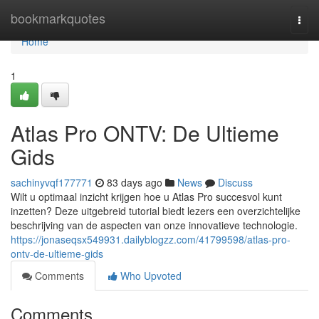
Home
bookmarkquotes
Togg
navi
Home
1
Atlas Pro ONTV: De Ultieme
Gids
sachinyvqf177771
83 days ago
News
Discuss
Wilt u optimaal inzicht krijgen hoe u Atlas Pro succesvol kunt
inzetten? Deze uitgebreid tutorial biedt lezers een overzichtelijke
beschrijving van de aspecten van onze innovatieve technologie.
https://jonaseqsx549931.dailyblogzz.com/41799598/atlas-pro-
ontv-de-ultieme-gids
Comments
Who Upvoted
Comments