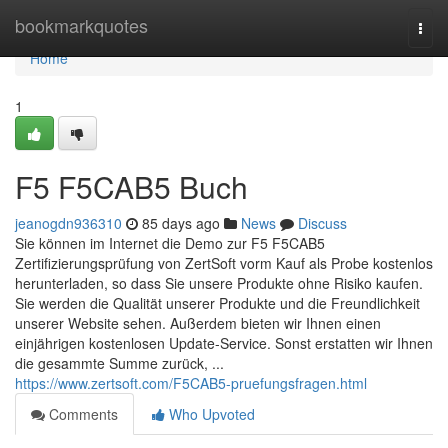
Home
bookmarkquotes
Togg
navi
Home
1
F5 F5CAB5 Buch
jeanogdn936310
85 days ago
News
Discuss
Sie können im Internet die Demo zur F5 F5CAB5
Zertifizierungsprüfung von ZertSoft vorm Kauf als Probe kostenlos
herunterladen, so dass Sie unsere Produkte ohne Risiko kaufen.
Sie werden die Qualität unserer Produkte und die Freundlichkeit
unserer Website sehen. Außerdem bieten wir Ihnen einen
einjährigen kostenlosen Update-Service. Sonst erstatten wir Ihnen
die gesammte Summe zurück, ...
https://www.zertsoft.com/F5CAB5-pruefungsfragen.html
Comments
Who Upvoted