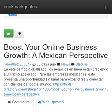
Home
bookmarkquotes
Togg
navi
Home
1
Boost Your Online Business
Growth: A Mexican Perspective
robertkpzi085547
85 days ago
News
Discuss
En este tiempo globalizado, los negocios en línea están creciendo
a un ritmo acelerado. Para las empresas mexicanas, esto
presenta una oportunidad sin igual para expandirse y conectar
con clientes de todo el mundo.
https://tools-
directory.com/listings1041335/boost-your-online-business-growth-
a-mexican-perspective
Comments
Who Upvoted