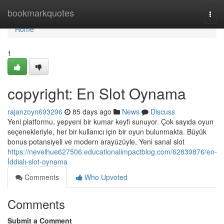
Home
bookmarkquotes
Togg
navi
Home
1
copyright: En Slot Oynama
rajanzoyn693296
85 days ago
News
Discuss
Yeni platformu, yepyeni bir kumar keyfi sunuyor. Çok sayıda oyun
seçenekleriyle, her bir kullanıcı için bir oyun bulunmakta. Büyük
bonus potansiyeli ve modern arayüzüyle, Yeni sanal slot
https://nevelhue627506.educationalimpactblog.com/62839876/en-
İddialı-slot-oynama
Comments
Who Upvoted
Comments
Submit a Comment