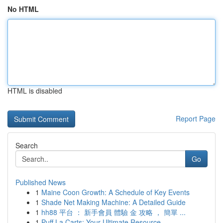
No HTML
HTML is disabled
Report Page
Search
Go
Published News
1
Maine Coon Growth: A Schedule of Key Events
1
Shade Net Making Machine: A Detailed Guide
1
hh88 平台 ： 新手會員 體驗 金 攻略 ， 簡單 ...
1
Puff La Carts: Your Ultimate Resource