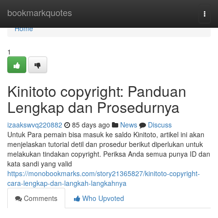
Home
bookmarkquotes
Togg
navi
Home
1
Kinitoto copyright: Panduan
Lengkap dan Prosedurnya
izaakswvq220882
85 days ago
News
Discuss
Untuk Para pemain bisa masuk ke saldo Kinitoto, artikel ini akan
menjelaskan tutorial detil dan prosedur berikut diperlukan untuk
melakukan tindakan copyright. Periksa Anda semua punya ID dan
kata sandi yang valid
https://monobookmarks.com/story21365827/kinitoto-copyright-
cara-lengkap-dan-langkah-langkahnya
Comments
Who Upvoted