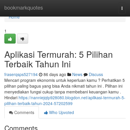
Home
bookmarkquotes
Togg
navi
Home
1
Aplikasi Termurah: 5 Pilihan
Terbaik Tahun Ini
fraserqsps527194
86 days ago
News
Discuss
Mencari program ekonomis untuk keperluan kamu ? Perhatikan 5
pilihan paling bagus yang bisa Anda nikmati tahun ini . Pilihan ini
menyediakan fungsi cukup tanpa membebani keuangan kamu .
Hindari
https://nanniejqtp928080.blogdon.net/aplikasi-termurah-5-
pilihan-terbaik-tahun-2024-57202599
Comments
Who Upvoted
Comments